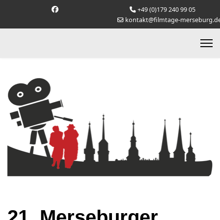
+49 (0)179 240 99 05
kontakt@filmtage-merseburg.d
21. Merseburger