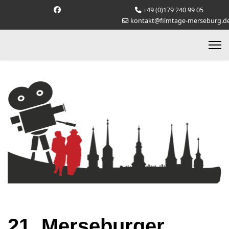
+49 (0)179 240 99 05
kontakt@filmtage-merseburg.d
21. Merseburger