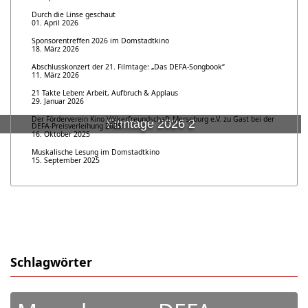
Durch die Linse geschaut
01. April 2026
Sponsorentreffen 2026 im Domstadtkino
18. März 2026
Abschlusskonzert der 21. Filmtage: „Das DEFA-Songbook“
11. März 2026
21 Takte Leben: Arbeit, Aufbruch & Applaus
29. Januar 2026
Der Förderverein Kino Völkerfreundschaft Merseburg e.V. zu Gast bei der
Filmtage 2026 2
DEFA-Preisverleihung 2025
16. Oktober 2025
Muskalische Lesung im Domstadtkino
15. September 2025
Schlagwörter