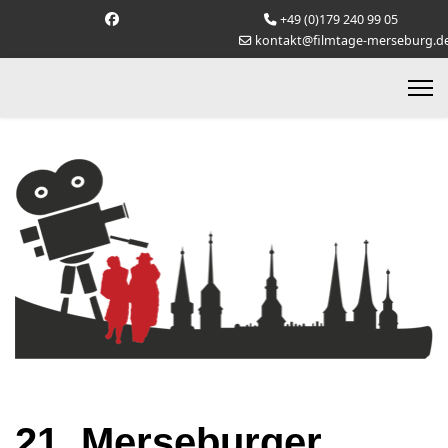
+49 (0)179 240 99 05
kontakt@filmtage-merseburg.d
21. Merseburger