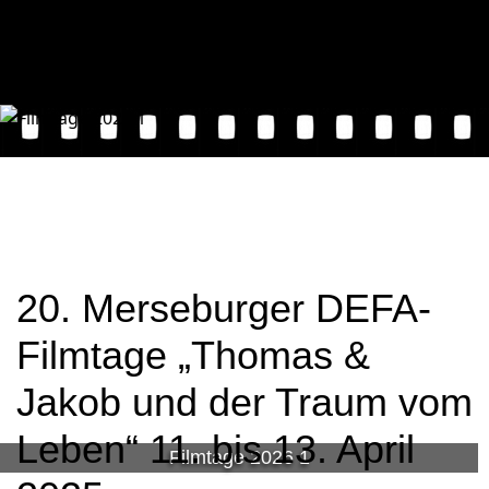
20. Merseburger DEFA-
Filmtage „Thomas &
Jakob und der Traum vom
Leben“ 11. bis 13. April
Filmtage 2026 1