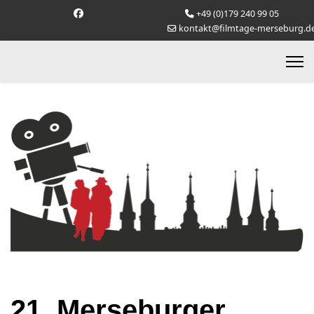
+49 (0)179 240 99 05
kontakt@filmtage-merseburg.d
21. Merseburger