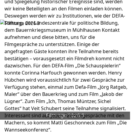
und Spiegelung historischer Ereignisse sind, werden
wir keine Beteiligten an den Filmen einladen können.
Deswegen werden wir zu Institutionen, wie der DEFA-
Stiftung, der Landeszentrale für politische Bildung,
dem Bauernkriegsmuseum in Mühlhausen Kontakt
aufnehmen und diese bitten, uns für die
Filmgespräche zu unterstützen. Einige der
angefragten Gäste konnten ihre Teilnahme bereits
bestätigen – vorausgesetzt ein Filmdreh kommt nicht
dazwischen. Für den DEFA-Film „Die Schauspielerin“
konnte Corinna Harfouch gewonnen werden. Henry
Hübchen wird voraussichtlich für zwei Gespräche zur
Verfügung stehen, einmal zum Defa-Film „Jörg Ratgeb,
Maler“ über den Bauerkrieg und zum Film „Jakob der
Lügner“. Zum Film „Ich, Thomas Müntzer, Sichel
Gottes“ hat Veit Schubert seine Teilnahme signalisiert.
Interessant sind auf jeden Fall Filmgespräche mit den
Filmtage 2026 3
Machern, so kommt Matti Geschonneck zum Film „Die
Wannseekonferenz“.