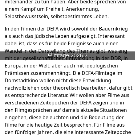
miteinander zu tun haben. Aber beide sprechen von
einem Kampf um Freiheit, Anerkennung,
Selbstbewusstsein, selbstbestimmtes Leben.
In den Filmen der DEFA wird sowohl der Bauernkrieg
als auch das jüdische Leben aufgezeigt. Interessant
dabei ist, dass es für beide Ereignisse auch einen
Wandel in der Darstellung des Themas gibt, was eng
Filmtage 2026 2
mit der gesellschaftlichen Entwicklung in der DDR, in
Europa, in der Welt, aber auch mit ideologischen
Prämissen zusammenhängt. Die DEFA-Filmtage im
Domstadtkino wollen nicht diese Entwicklung
nachvollziehen oder theoretisch bearbeiten, dafür gibt
es entsprechende Literatur. Wir wollen aber Filme aus
verschiedenen Zeitepochen der DEFA zeigen und in
den Filmgesprächen auf damals aktuelle Situationen
eingehen, diese beleuchten und die Bedeutung der
Filme für die heutige Zeit besprechen. Für Filme aus
den fünfziger Jahren, die eine interessante Zeitepoche