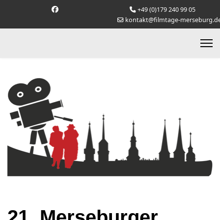
+49 (0)179 240 99 05
kontakt@filmtage-merseburg.d
21. Merseburger